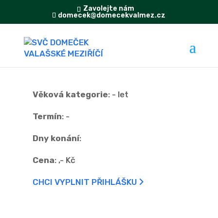
Zavolejte nám
domecek@domecekvalmez.cz
Věková kategorie
:
- let
Termín
:
-
Dny konání
:
Cena
:
,- Kč
CHCI VYPLNIT PŘIHLÁŠKU