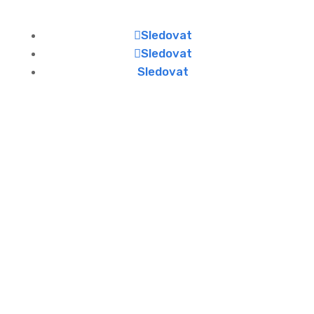
Sledovat
Sledovat
Sledovat
Najdete nás
Zdeňka Fibicha 287,
Valašské Meziříčí, 757 01
Otevírací doba
Po - Pá: 8:00 - 16:00
Víkendy: ZAVŘENO
Telefon & Email