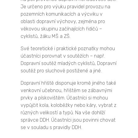
Je určeno pro výuku pravidel provozu na
pozemních komunikacích a výcviku v
oblasti dopravní výchovy, zejména pro
věkovou skupinu začínajících řidičů –
cyklistů, žáku MŠ a ZŠ.
Své teoretické i praktické poznatky mohou
účastníci porovnat v soutěžích – např.
Dopravní soutěž mladých cyklistů, Dopravní
soutěž pro sluchově postižené a jiné.
Dopravní hřiště disponuje kromě jiného také
venkovní učebnou, hřištěm se zábavnými
prvky a pískovištěm. Účastníci si mohou
vypůjčit kola, koloběžky nebo káry, vybrat z
různých velikostí a typů. Na vše dohlíží
správce DDH. Účastníci jsou povinni chovat
se v souladu s pravidly DDH.