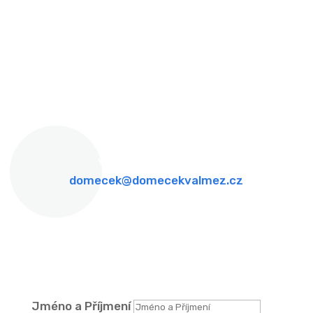
Zdeňka Fibicha 287,
Valašské Meziříčí, 757 01
Otevírací doba
Po - Pá: 8:00 - 16:00
Víkendy: ZAVŘENO
Telefon & Email
viz záložka kontakty
domecek@domecekvalmez.cz
Formulář
DOTAZY
Jméno a Příjmení