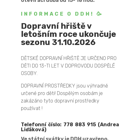
otevírací doba od 15- 18 hod.
INFORMACE O DDH!
🥳
Dopravní hřiště v
letošním roce ukončuje
sezonu 31.10.2026
DĚTSKÉ DOPRAVNÍ HŘIŠTĚ JE URČENO PRO
DĚTI DO 13-TI LET V DOPROVODU DOSPĚLÉ
OSOBY.
DOPRAVNÍ PROSTŘEDKY jsou výhradně
určené pro děti! Dospělým osobám je
zakázáno tyto dopravní prostředky
používat !
Telefonní číslo: 778 883 915 (Andrea
Liďáková)
Ve státní svátky je DDH uzavřeno.