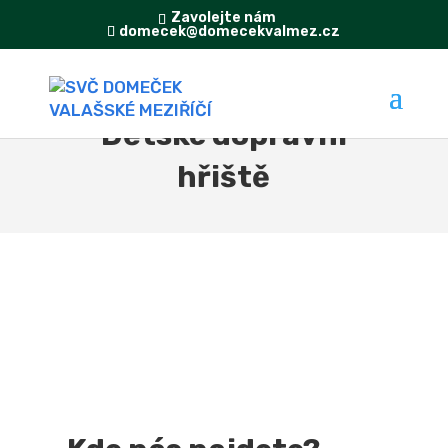
Zavolejte nám
domecek@domecekvalmez.cz
Dětské dopravní
hřiště