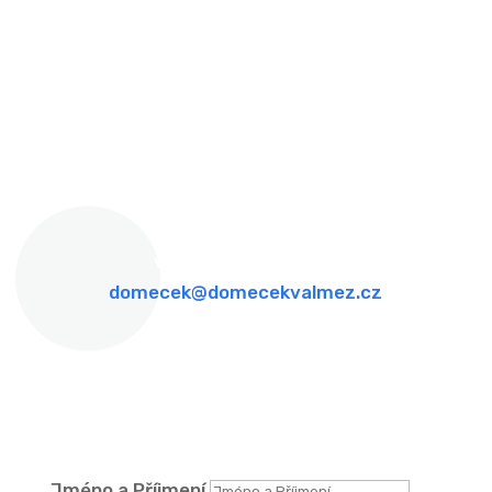
Zdeňka Fibicha 287,
Valašské Meziříčí, 757 01
Otevírací doba
Po - Pá: 8:00 - 16:00
Víkendy: ZAVŘENO
Telefon & Email
viz záložka kontakty
domecek@domecekvalmez.cz
Formulář
DOTAZY
Jméno a Příjmení