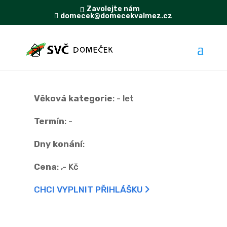
Zavolejte nám
domecek@domecekvalmez.cz
Věková kategorie
:
- let
Termín
:
-
Dny konání
:
Cena
:
,- Kč
CHCI VYPLNIT PŘIHLÁŠKU