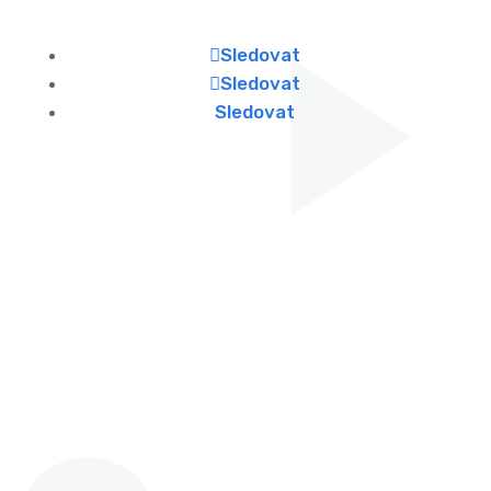
Sledovat
Sledovat
Sledovat
Najdete nás
Zdeňka Fibicha 287,
Valašské Meziříčí, 757 01
Otevírací doba
Po - Pá: 8:00 - 16:00
Víkendy: ZAVŘENO
Telefon & Email