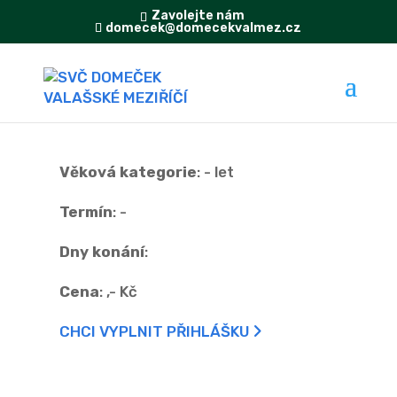
Zavolejte nám
domecek@domecekvalmez.cz
Věková kategorie
:
- let
Termín
:
-
Dny konání
:
Cena
:
,- Kč
CHCI VYPLNIT PŘIHLÁŠKU