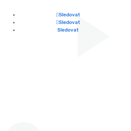
Sledovat
Sledovat
Sledovat
Najdete nás
Zdeňka Fibicha 287,
Valašské Meziříčí, 757 01
Otevírací doba
Po - Pá: 8:00 - 16:00
Víkendy: ZAVŘENO
Telefon & Email